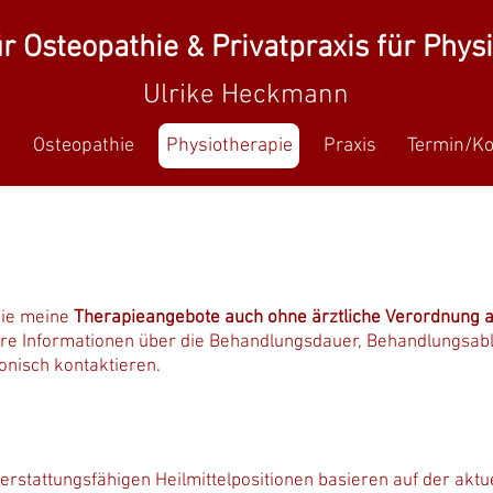
ür Osteopathie
Privatpraxis für Phys
&
Ulrike Heckmann
h
Osteopathie
Physiotherapie
Praxis
Termin/Ko
Sie meine
Therapieangebote auch ohne ärztliche Verordnung al
e Informationen über die Behandlungsdauer, Behandlungsabl
onisch kontaktieren.
erstattungsfähigen Heilmittelpositionen basieren auf der aktuel