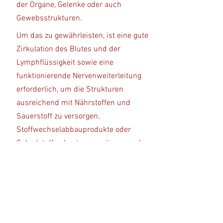
der Organe, Gelenke oder auch
Gewebsstrukturen.
Um das zu gewährleisten, ist eine gute
Zirkulation des Blutes und der
Lymphflüssigkeit sowie eine
funktionierende Nervenweiterleitung
erforderlich, um die Strukturen
ausreichend mit Nährstoffen und
Sauerstoff zu versorgen,
Stoffwechselabbauprodukte oder
Schadstoffe abzutransportieren und
auszuscheiden und somit die
Funktionen aufrechtzuerhalten.
Seitdem war/ist die Osteopathie
vielen Einflüssen ausgesetzt, hat sich
stetig weiterentwickelt und hat sich