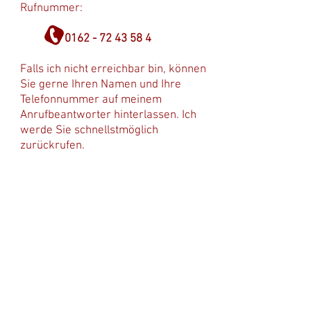
Rufnummer:
0162 - 72 43 58 4
Falls ich nicht erreichbar bin, können
Sie gerne Ihren Namen und Ihre
Telefonnummer auf meinem
Anrufbeantworter hinterlassen. Ich
werde Sie schnellstmöglich
zurückrufen.
Ulrike Heckmann
Osteopathin (BAO)
Heilpraktikerin
Staatl. anerkannte
Physiotherapeutin
Anschrift: